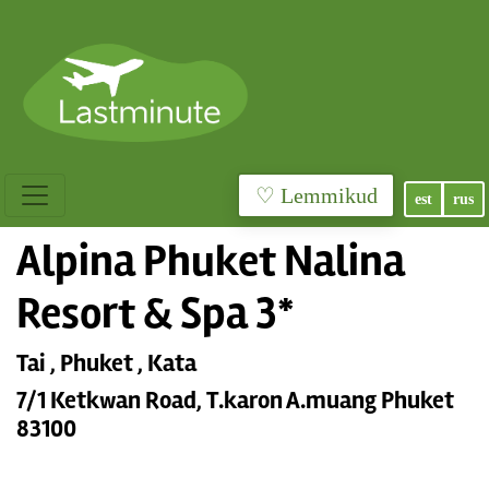
♡ Lemmikud
est
rus
Alpina Phuket Nalina
Resort & Spa 3*
Tai , Phuket , Kata
7/1 Ketkwan Road, T.karon A.muang Phuket
83100