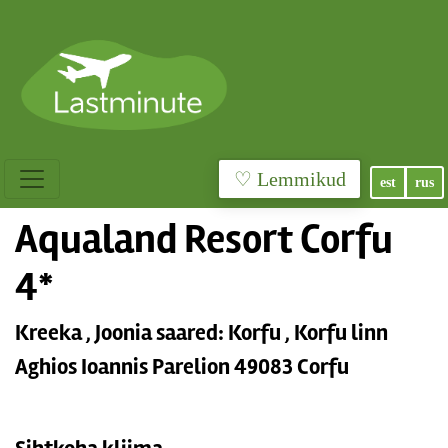
♡ Lemmikud
est
rus
Aqualand Resort Corfu
4*
Kreeka , Joonia saared: Korfu , Korfu linn
Aghios Ioannis Parelion 49083 Corfu