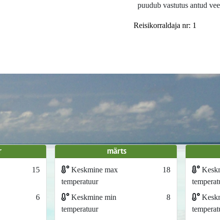
puudub vastutus antud vee
Reisikorraldaja nr: 1
r
märts
15
Keskmine max
18
Kesk
temperatuur
temperat
6
Keskmine min
8
Keskm
temperatuur
temperat