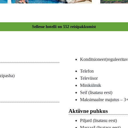
Sellesse hotelli on
552
reisipakkumist
Konditsioneer(reguleeritav
Telefon
zipasha)
Televiisor
Minikülmik
Seif (lisatasu eest)
Maksimaalne majutus – 3
Aktiivne puhkus
Piljard (lisatasu eest)
Massaaž (lisatasu eest)