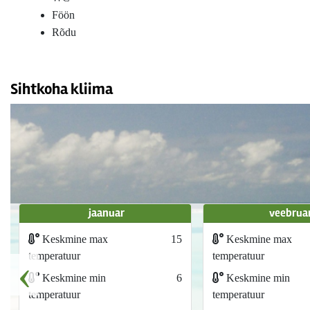
Föön
Rõdu
Sihtkoha kliima
jaanuar
veebrua
Keskmine max
15
Keskmine max
‹
temperatuur
temperatuur
Keskmine min
6
Keskmine min
temperatuur
temperatuur