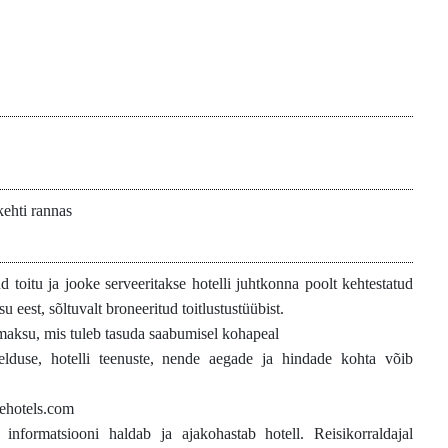
kehti rannas
ud toitu ja jooke serveeritakse hotelli juhtkonna poolt kehtestatud
su eest, sõltuvalt broneeritud toitlustustüübist.
aksu, mis tuleb tasuda saabumisel kohapeal
rjelduse, hotelli teenuste, nende aegade ja hindade kohta võib
ehotels.com
t informatsiooni haldab ja ajakohastab hotell. Reisikorraldajal