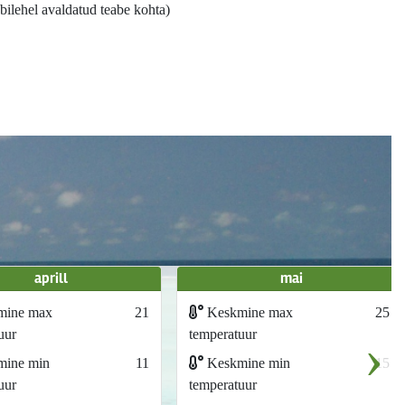
bilehel avaldatud teabe kohta)
aprill
mai
mine max
21
Keskmine max
25
›
uur
temperatuur
ine min
11
Keskmine min
15
uur
temperatuur