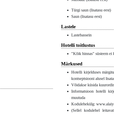
Türgi saun (lisatasu eest)
Saun (lisatasu eest)
Lastele
Lastebassein
Hotelli toitlustus
"Kõik hinnas" süsteem ei 
Märkused
Hotelli kirjelduses märgit
kontseptsiooni alusel lisata
Võidakse küsida kuurordim
Informatsioon hotelli ki
muutuda
Kodulehekülg: www.alaiy
(Sellel kodulehel leitava