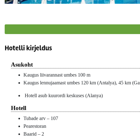
Hotelli kirjeldus
Asukoht
Kaugus liivarannast umbes 100 m
Kaugus lennujaamast umbes 120 km (Antalya), 45 km (Ga
Hotell asub kuurordi keskuses (Alanya)
Hotell
Tubade arv – 107
Pearestoran
Baarid – 2