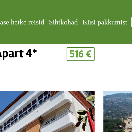
ase hetke reisid
Sihtkohad
Küsi pakkumist
Apart 4*
516 €