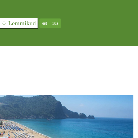
♡ Lemmikud
est
rus