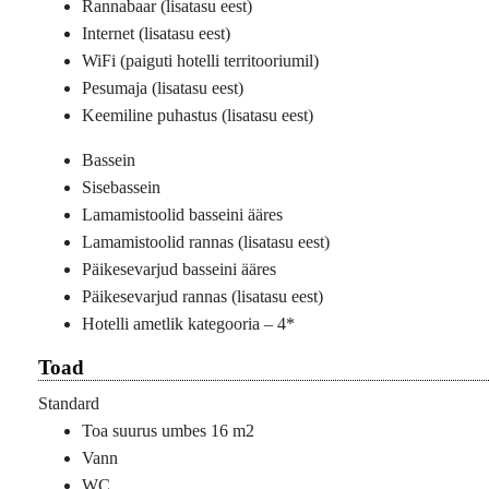
Rannabaar (lisatasu eest)
Internet (lisatasu eest)
WiFi (paiguti hotelli territooriumil)
Pesumaja (lisatasu eest)
Keemiline puhastus (lisatasu eest)
Bassein
Sisebassein
Lamamistoolid basseini ääres
Lamamistoolid rannas (lisatasu eest)
Päikesevarjud basseini ääres
Päikesevarjud rannas (lisatasu eest)
Hotelli ametlik kategooria – 4*
Toad
Standard
Toa suurus umbes 16 m2
Vann
WC