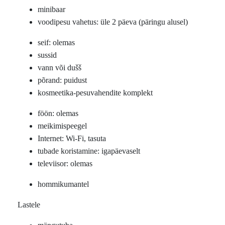
minibaar
voodipesu vahetus: üle 2 päeva (päringu alusel)
seif: olemas
sussid
vann või dušš
põrand: puidust
kosmeetika-pesuvahendite komplekt
föön: olemas
meikimispeegel
Internet: Wi-Fi, tasuta
tubade koristamine: igapäevaselt
televiisor: olemas
hommikumantel
Lastele