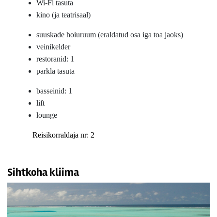
Wi-Fi tasuta
kino (ja teatrisaal)
suuskade hoiuruum (eraldatud osa iga toa jaoks)
veinikelder
restoranid: 1
parkla tasuta
basseinid: 1
lift
lounge
Reisikorraldaja nr: 2
Sihtkoha kliima