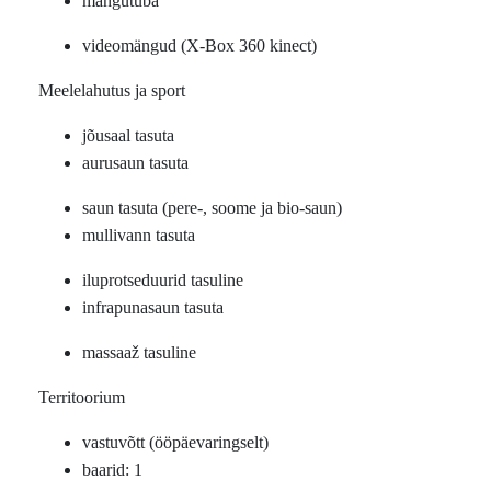
mängutuba
videomängud (X-Box 360 kinect)
Meelelahutus ja sport
jõusaal tasuta
aurusaun tasuta
saun tasuta (pere-, soome ja bio-saun)
mullivann tasuta
iluprotseduurid tasuline
infrapunasaun tasuta
massaaž tasuline
Territoorium
vastuvõtt (ööpäevaringselt)
baarid: 1