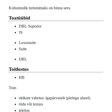
Kohustuslik turismimaks on hinna sees.
Toatüübid
DBL Superior
JS
Luxussuite
Suite
DBL
Toitlustus
HB
Toas
rätikute vahetus: igapäevaselt (päringu alusel)
rõdu või terrass
telefon