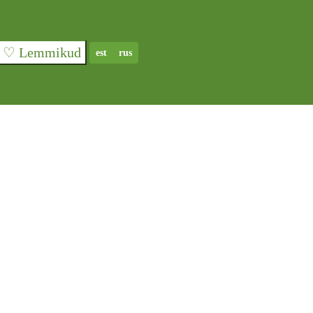
♡ Lemmikud
est
rus