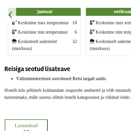
‹
jaanuar
veebrua
Keskmine max temperatuur
18
Keskmine max tem
Keskmine min temperatuur
6
Keskmine min temp
Keskmiselt sademeid
32
Keskmiselt sademe
(mm/kuus)
(mm/kuus)
Reisiga seotud lisateave
Välisministeeriumi soovitused Reisi targalt saidis
Hotelli info põhineb kolmandate osapoolte andmetel ja võib muutuda i
turismimaks, mille suurus sõltub hotelli kategooriast ja viibitud ööde 
Lemmikud