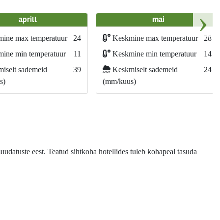
›
aprill
mai
ine max temperatuur
24
Keskmine max temperatuur
28
ine min temperatuur
11
Keskmine min temperatuur
14
iselt sademeid
39
Keskmiselt sademeid
24
s)
(mm/kuus)
uudatuste eest. Teatud sihtkoha hotellides tuleb kohapeal tasuda