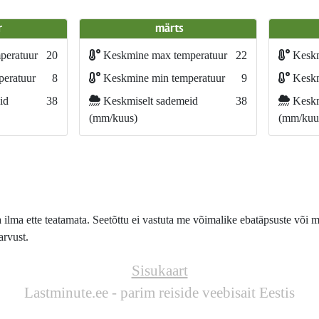
r
märts
peratuur
20
Keskmine max temperatuur
22
Keskm
eratuur
8
Keskmine min temperatuur
9
Keskm
id
38
Keskmiselt sademeid
38
Keskm
(mm/kuus)
(mm/kuu
lma ette teatamata. Seetõttu ei vastuta me võimalike ebatäpsuste või m
arvust.
Sisukaart
Lastminute.ee - parim reiside veebisait Eestis