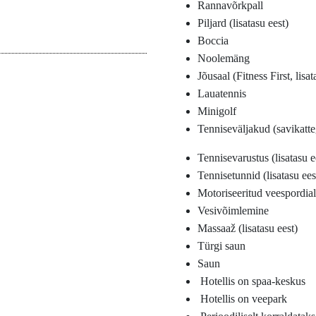
Rannavõrkpall
Piljard (lisatasu eest)
Boccia
Noolemäng
Jõusaal (Fitness First, lisat
Lauatennis
Minigolf
Tenniseväljakud (savikatteg
Tennisevarustus (lisatasu e
Tennisetunnid (lisatasu ees
Motoriseeritud veespordiala
Vesivõimlemine
Massaaž (lisatasu eest)
Türgi saun
Saun
Hotellis on spaa-keskus
Hotellis on veepark