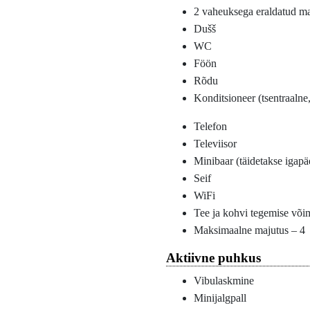
2 vaheuksega eraldatud m
Dušš
WC
Föön
Rõdu
Konditsioneer (tsentraalne,
Telefon
Televiisor
Minibaar (täidetakse igapäe
Seif
WiFi
Tee ja kohvi tegemise või
Maksimaalne majutus – 4
Aktiivne puhkus
Vibulaskmine
Minijalgpall