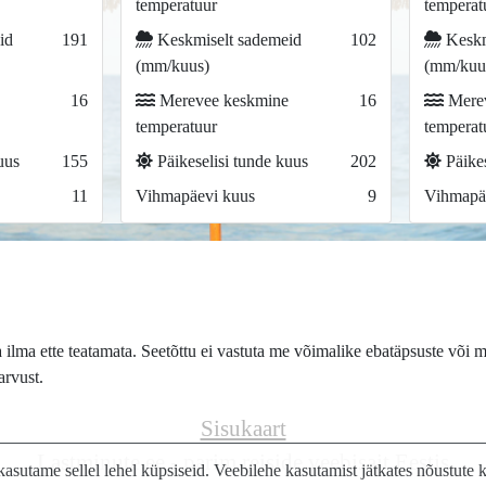
temperatuur
temperat
id
191
Keskmiselt sademeid
102
Keskm
(mm/kuus)
(mm/kuu
16
Merevee keskmine
16
Merev
temperatuur
temperat
uus
155
Päikeselisi tunde kuus
202
Päikes
11
Vihmapäevi kuus
9
Vihmapä
lma ette teatamata. Seetõttu ei vastuta me võimalike ebatäpsuste või m
arvust.
Sisukaart
Lastminute.ee - parim reiside veebisait Eestis
asutame sellel lehel küpsiseid. Veebilehe kasutamist jätkates nõustute 