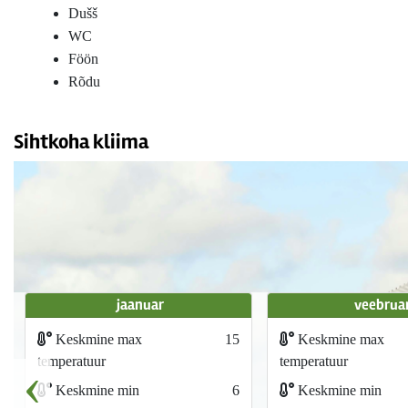
Dušš
WC
Föön
Rõdu
Sihtkoha kliima
jaanuar
veebrua
Keskmine max
15
Keskmine max
‹
temperatuur
temperatuur
Keskmine min
6
Keskmine min