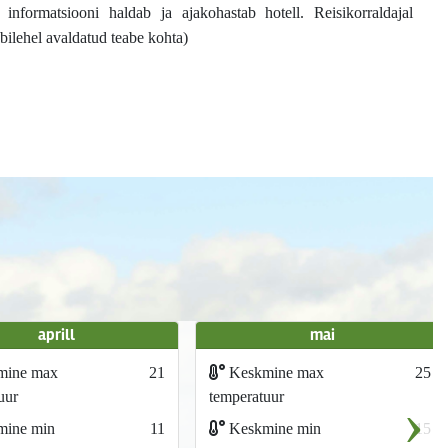
t informatsiooni haldab ja ajakohastab hotell. Reisikorraldajal
bilehel avaldatud teabe kohta)
aprill
mai
mine max
21
Keskmine max
25
›
uur
temperatuur
ine min
11
Keskmine min
15