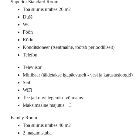
Superior Standard Room
Toa suurus umbes 26 m2
Dušš
WC
Föön
Rõdu
Konditsioneer (tsentraalne, töötab perioodiliselt)
Telefon
Televiisor
Minibaar (täidetakse igapäevaselt - vesi ja karastusjoogid)
Seif
WiFi
Tee ja kohvi tegemise võimalus
Maksimaalne majutus – 3
Family Room
Toa suurus umbes 40 m2
2 magamistuba