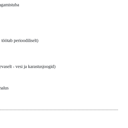
agamistuba
 töötab perioodiliselt)
vaselt - vesi ja karastusjoogid)
malus