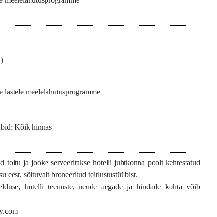
kse meelelahutusprogramme
t)
kse lastele meelelahutusprogramme
übid: Kõik hinnas +
ud toitu ja jooke serveeritakse hotelli juhtkonna poolt kehtestatud
su eest, sõltuvalt broneeritud toitlustustüübist.
rjelduse, hotelli teenuste, nende aegade ja hindade kohta võib
ey.com