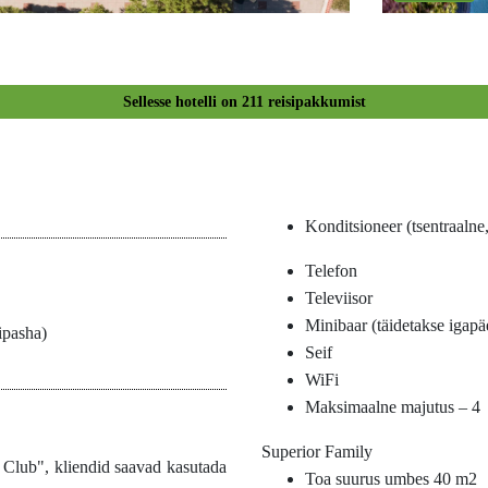
Sellesse hotelli on
211
reisipakkumist
Konditsioneer (tsentraalne,
Telefon
Televiisor
Minibaar (täidetakse igapäe
ipasha)
Seif
WiFi
Maksimaalne majutus – 4
Superior Family
 Club", kliendid saavad kasutada
Toa suurus umbes 40 m2