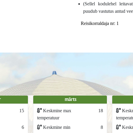
(Sellel kodulehel leitava
puudub vastutus antud vee
Reisikorraldaja nr: 1
r
märts
15
Keskmine max
18
Kesk
temperatuur
temperat
6
Keskmine min
8
Keskm