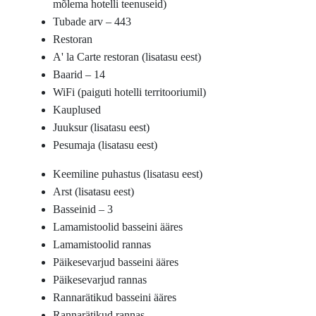
mõlema hotelli teenuseid)
Tubade arv – 443
Restoran
A' la Carte restoran (lisatasu eest)
Baarid – 14
WiFi (paiguti hotelli territooriumil)
Kauplused
Juuksur (lisatasu eest)
Pesumaja (lisatasu eest)
Keemiline puhastus (lisatasu eest)
Arst (lisatasu eest)
Basseinid – 3
Lamamistoolid basseini ääres
Lamamistoolid rannas
Päikesevarjud basseini ääres
Päikesevarjud rannas
Rannarätikud basseini ääres
Rannarätikud rannas