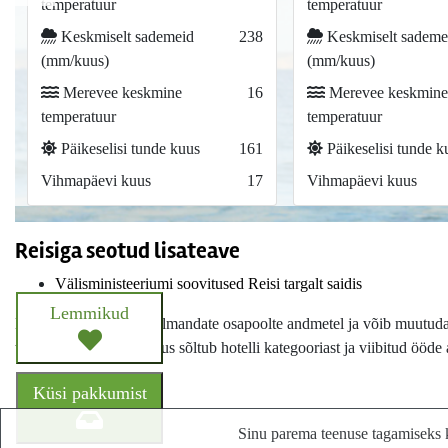
temperatuur
temperatuur
Keskmiselt sademeid
238
Keskmiselt sademe
(mm/kuus)
(mm/kuus)
Merevee keskmine
16
Merevee keskmine
temperatuur
temperatuur
Päikeselisi tunde kuus
161
Päikeselisi tunde k
Vihmapäevi kuus
17
Vihmapäevi kuus
Reisiga seotud lisateave
Välisministeeriumi soovitused Reisi targalt saidis
Lemmikud
Hotelli info põhineb kolmandate osapoolte andmetel ja võib muutuda i
turismimaks, mille suurus sõltub hotelli kategooriast ja viibitud ööde 
Küsi pakkumist
Sinu parema teenuse tagamiseks k