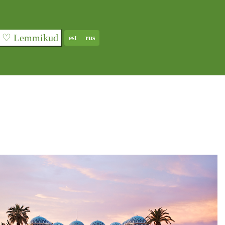
♡ Lemmikud
est
rus