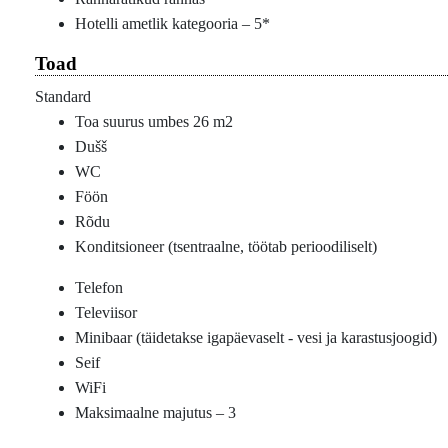
Hotelli ametlik kategooria – 5*
Toad
Standard
Toa suurus umbes 26 m2
Dušš
WC
Föön
Rõdu
Konditsioneer (tsentraalne, töötab perioodiliselt)
Telefon
Televiisor
Minibaar (täidetakse igapäevaselt - vesi ja karastusjoogid)
Seif
WiFi
Maksimaalne majutus – 3