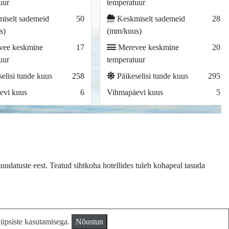
uur
temperatuur
iselt sademeid
50
Keskmiselt sademeid
28
s)
(mm/kuus)
ee keskmine
17
Merevee keskmine
20
uur
temperatuur
elisi tunde kuus
258
Päikeselisi tunde kuus
295
evi kuus
6
Vihmapäevi kuus
5
uudatuste eest. Teatud sihtkoha hotellides tuleb kohapeal tasuda
küpsiste kasutamisega.
Nõustun