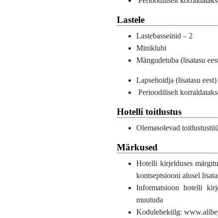
Perioodiliselt korraldata
Lastele
Lastebasseinid – 2
Miniklubi
Mängudetuba (lisatasu ees
Lapsehoidja (lisatasu eest)
Perioodiliselt korraldata
Hotelli toitlustus
Olemasolevad toitlustustü
Märkused
Hotelli kirjelduses märgit
kontseptsiooni alusel lisata
Informatsioon hotelli ki
muutuda
Kodulehekülg: www.alib