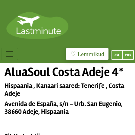
♡ Lemmikud
est
rus
AluaSoul Costa Adeje 4*
Hispaania , Kanaari saared: Tenerife , Costa
Adeje
Avenida de España, s/n - Urb. San Eugenio,
38660 Adeje, Hispaania