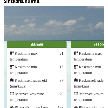
Sihtkoha kliima
jaanuar
veebrua
Keskmine max
21
Keskmine max
temperatuur
temperatuur
Keskmine min
15
Keskmine min
temperatuur
temperatuur
Keskmiselt sademeid
37
Keskmiselt sademe
(mm/kuus)
(mm/kuus)
Merevee keskmine
20
Merevee keskmine
temperatuur
temperatuur
Päikeselisi tunde kuus
193
Päikeselisi tunde k