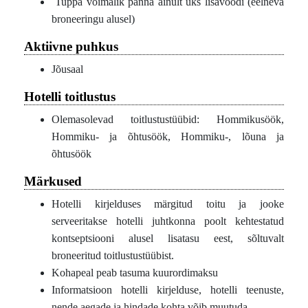
Tuppa võimalik panna ainult üks lisavoodi (eelneva
broneeringu alusel)
Aktiivne puhkus
Jõusaal
Hotelli toitlustus
Olemasolevad toitlustustüübid: Hommikusöök,
Hommiku- ja õhtusöök, Hommiku-, lõuna ja
õhtusöök
Märkused
Hotelli kirjelduses märgitud toitu ja jooke
serveeritakse hotelli juhtkonna poolt kehtestatud
kontseptsiooni alusel lisatasu eest, sõltuvalt
broneeritud toitlustustüübist.
Kohapeal peab tasuma kuurordimaksu
Informatsioon hotelli kirjelduse, hotelli teenuste,
nende aegade ja hindade kohta võib muutuda