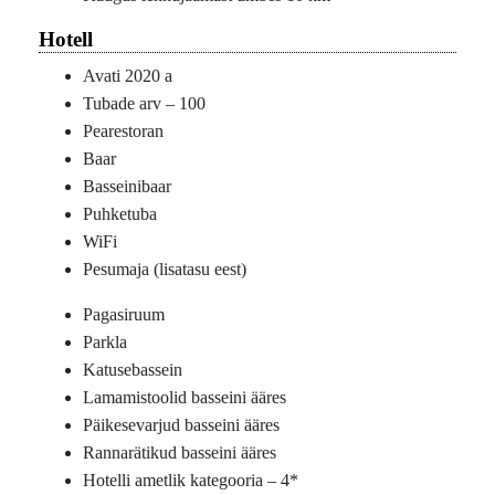
Hotell
Avati 2020 a
Tubade arv – 100
Pearestoran
Baar
Basseinibaar
Puhketuba
WiFi
Pesumaja (lisatasu eest)
Pagasiruum
Parkla
Katusebassein
Lamamistoolid basseini ääres
Päikesevarjud basseini ääres
Rannarätikud basseini ääres
Hotelli ametlik kategooria – 4*