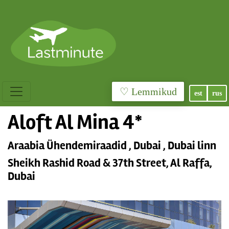
♡ Lemmikud
est
rus
Aloft Al Mina 4*
Araabia Ühendemiraadid , Dubai , Dubai linn
Sheikh Rashid Road & 37th Street, Al Raffa,
Dubai