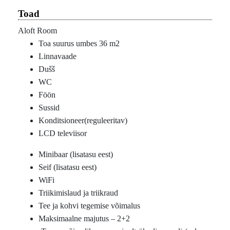
Toad
Aloft Room
Toa suurus umbes 36 m2
Linnavaade
Dušš
WC
Föön
Sussid
Konditsioneer(reguleeritav)
LCD televiisor
Minibaar (lisatasu eest)
Seif (lisatasu eest)
WiFi
Triikimislaud ja triikraud
Tee ja kohvi tegemise võimalus
Maksimaalne majutus – 2+2