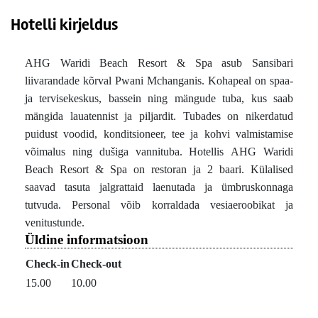
Hotelli kirjeldus
AHG Waridi Beach Resort & Spa asub Sansibari
liivarandade kõrval Pwani Mchanganis. Kohapeal on spaa-
ja tervisekeskus, bassein ning mängude tuba, kus saab
mängida lauatennist ja piljardit. Tubades on nikerdatud
puidust voodid, konditsioneer, tee ja kohvi valmistamise
võimalus ning dušiga vannituba. Hotellis AHG Waridi
Beach Resort & Spa on restoran ja 2 baari. Külalised
saavad tasuta jalgrattaid laenutada ja ümbruskonnaga
tutvuda. Personal võib korraldada vesiaeroobikat ja
venitustunde.
Üldine informatsioon
Check-in
Check-out
15.00
10.00