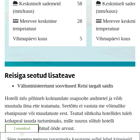
Keskmiselt sademeid
58
Keskmiselt sademe
(mm/kuus)
(mm/kuus)
Merevee keskmine
28
Merevee keskmine
temperatuur
temperatuur
Vihmapäevi kuus
5
Vihmapäevi kuus
Reisiga seotud lisateave
Välisministeeriumi soovitused Reisi targalt saidis
Hotelli info põhineb kolmandate osapoolte andmetel ja võib
muutuda ilma ette teatamata. Seetõttu ei vastuta me võimalike
ebatäpsuste või muudatuste eest. Teatud sihtkoha hotellides tuleb
kohapeal tasuda turismimaks, mille suurus sõltub hotelli
kategooriast ja viibitud ööde arvust.
Lemmikud
Sinu parema teenuse tagamiseks kasutame sellel lehel küpsiseid.