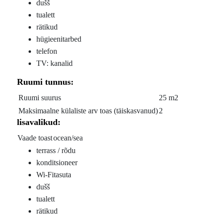
dušš
tualett
rätikud
hügieenitarbed
telefon
TV: kanalid
Ruumi tunnus:
Ruumi suurus
25 m2
Maksimaalne külaliste arv toas (täiskasvanud)
2
lisavalikud:
Vaade toast
ocean/sea
terrass / rõdu
konditsioneer
Wi-Fitasuta
dušš
tualett
rätikud