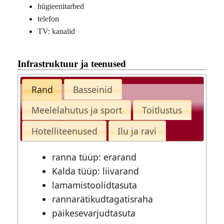
hügieenitarbed
telefon
TV: kanalid
Infrastruktuur ja teenused
Rand
Basseinid
Meelelahutus ja sport
Toitlustus
Hotelliteenused
Ilu ja ravi
ranna tüüp: erarand
Kalda tüüp: liivarand
lamamistoolidtasuta
rannarätikudtagatisraha
päikesevarjudtasuta