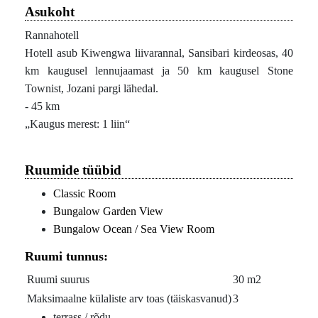
Asukoht
Rannahotell
Hotell asub Kiwengwa liivarannal, Sansibari kirdeosas, 40
km kaugusel lennujaamast ja 50 km kaugusel Stone
Townist, Jozani pargi lähedal.
- 45 km
Kaugus merest: 1 liin
Ruumide tüübid
Classic Room
Bungalow Garden View
Bungalow Ocean / Sea View Room
Ruumi tunnus:
Ruumi suurus
30 m2
Maksimaalne külaliste arv toas (täiskasvanud)
3
terrass / rõdu