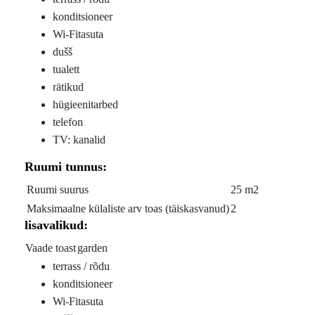
konditsioneer
Wi-Fitasuta
dušš
tualett
rätikud
hügieenitarbed
telefon
TV: kanalid
Ruumi tunnus:
Ruumi suurus
25 m2
Maksimaalne külaliste arv toas (täiskasvanud)
2
lisavalikud:
Vaade toast
garden
terrass / rõdu
konditsioneer
Wi-Fitasuta