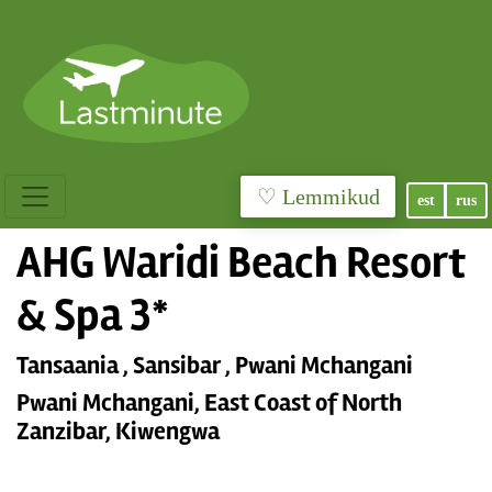
♡ Lemmikud
est
rus
AHG Waridi Beach Resort
& Spa 3*
Tansaania , Sansibar , Pwani Mchangani
Pwani Mchangani, East Coast of North
Zanzibar, Kiwengwa