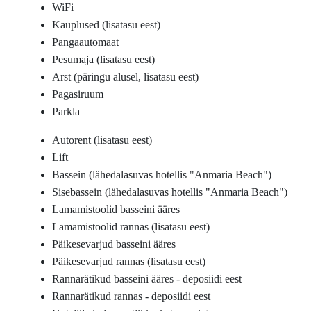
WiFi
Kauplused (lisatasu eest)
Pangaautomaat
Pesumaja (lisatasu eest)
Arst (päringu alusel, lisatasu eest)
Pagasiruum
Parkla
Autorent (lisatasu eest)
Lift
Bassein (lähedalasuvas hotellis "Anmaria Beach")
Sisebassein (lähedalasuvas hotellis "Anmaria Beach")
Lamamistoolid basseini ääres
Lamamistoolid rannas (lisatasu eest)
Päikesevarjud basseini ääres
Päikesevarjud rannas (lisatasu eest)
Rannarätikud basseini ääres - deposiidi eest
Rannarätikud rannas - deposiidi eest