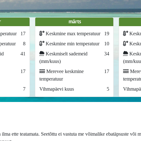
r
märts
peratuur
17
Keskmine max temperatuur
19
Keskm
eratuur
8
Keskmine min temperatuur
10
Keskm
id
41
Keskmiselt sademeid
34
Keskm
(mm/kuus)
(mm/kuu
17
Merevee keskmine
17
Merev
temperatuur
temperat
7
Vihmapäevi kuus
5
Vihmapä
lma ette teatamata. Seetõttu ei vastuta me võimalike ebatäpsuste või m