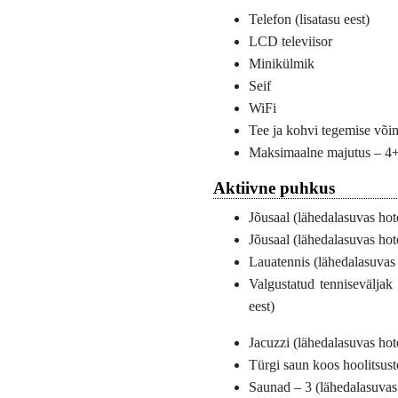
Telefon (lisatasu eest)
LCD televiisor
Minikülmik
Seif
WiFi
Tee ja kohvi tegemise või
Maksimaalne majutus – 4
Aktiivne puhkus
Jõusaal (lähedalasuvas ho
Jõusaal (lähedalasuvas ho
Lauatennis (lähedalasuvas
Valgustatud tenniseväljak 
eest)
Jacuzzi (lähedalasuvas hot
Türgi saun koos hoolitsust
Saunad – 3 (lähedalasuvas 