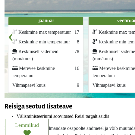
jaanuar
veebrua
‹
Keskmine max temperatuur
17
Keskmine max tem
Keskmine min temperatuur
8
Keskmine min temp
Keskmiselt sademeid
78
Keskmiselt sademe
(mm/kuus)
(mm/kuus)
Merevee keskmine
16
Merevee keskmine
temperatuur
temperatuur
Vihmapäevi kuus
9
Vihmapäevi kuus
Reisiga seotud lisateave
Välisministeeriumi soovitused Reisi targalt saidis
Lemmikud
Hotelli info põhineb kolmandate osapoolte andmetel ja võib muutuda i