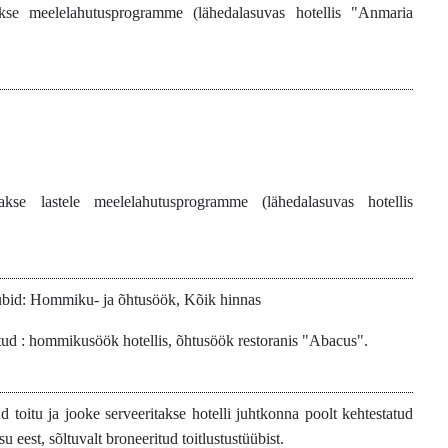
akse meelelahutusprogramme (lähedalasuvas hotellis "Anmaria
takse lastele meelelahutusprogramme (lähedalasuvas hotellis
übid: Hommiku- ja õhtusöök, Kõik hinnas
tud : hommikusöök hotellis, õhtusöök restoranis "Abacus".
ud toitu ja jooke serveeritakse hotelli juhtkonna poolt kehtestatud
su eest, sõltuvalt broneeritud toitlustustüübist.