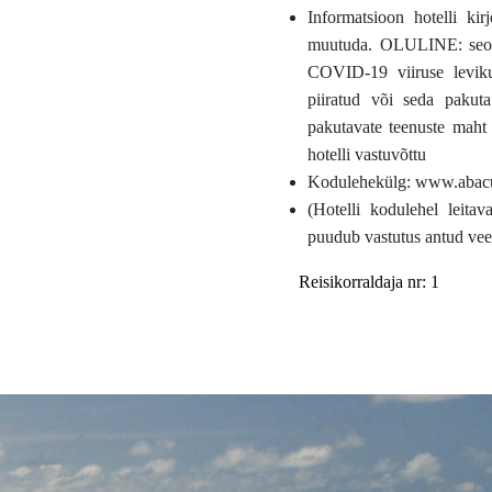
Informatsioon hotelli ki
muutuda. OLULINE: seoses
COVID-19 viiruse leviku 
piiratud või seda pakuta.
pakutavate teenuste maht 
hotelli vastuvõttu
Kodulehekülg: www.abacu
(Hotelli kodulehel leitav
puudub vastutus antud vee
Reisikorraldaja nr: 1