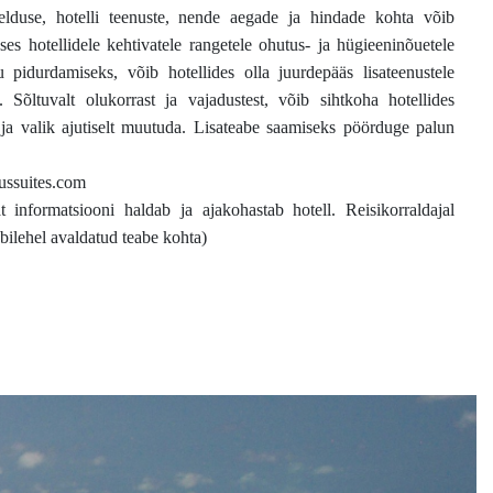
rjelduse, hotelli teenuste, nende aegade ja hindade kohta võib
 hotellidele kehtivatele rangetele ohutus- ja hügieeninõuetele
pidurdamiseks, võib hotellides olla juurdepääs lisateenustele
 Sõltuvalt olukorrast ja vajadustest, võib sihtkoha hotellides
ja valik ajutiselt muutuda. Lisateabe saamiseks pöörduge palun
ssuites.com
at informatsiooni haldab ja ajakohastab hotell. Reisikorraldajal
bilehel avaldatud teabe kohta)