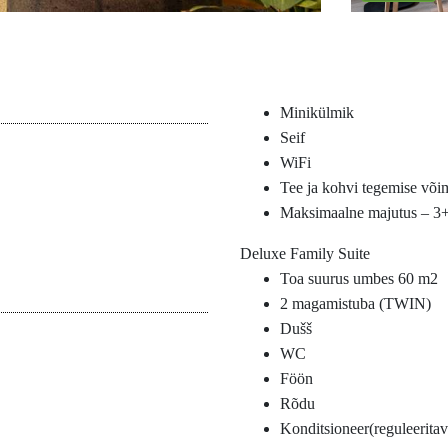
Minikülmik
Seif
WiFi
Tee ja kohvi tegemise või
Maksimaalne majutus – 3
Deluxe Family Suite
Toa suurus umbes 60 m2
2 magamistuba (TWIN)
Dušš
WC
Föön
Rõdu
Konditsioneer(reguleeritav