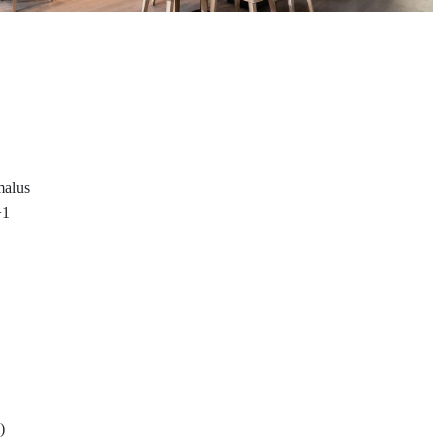
malus
+1
)