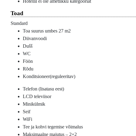
Hotellil ei ole ametlikku kategooriat
Toad
Standard
Toa suurus umbes 27 m2
Diivanvoodi
Dušš
WC
Föön
Rõdu
Konditsioneer(reguleeritav)
Telefon (lisatasu eest)
LCD televiisor
Minikülmik
Seif
WiFi
Tee ja kohvi tegemise võimalus
Maksimaalne majutus – 2+2