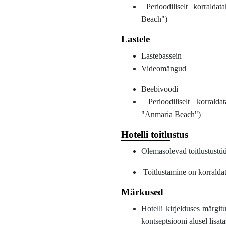
Perioodiliselt korraldat
Beach")
Lastele
Lastebassein
Videomängud
Beebivoodi
Perioodiliselt korralda
"Anmaria Beach")
Hotelli toitlustus
Olemasolevad toitlustustü
Toitlustamine on korralda
Märkused
Hotelli kirjelduses märgit
kontseptsiooni alusel lisata