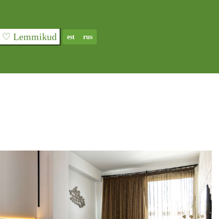
♡ Lemmikud
est
rus