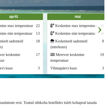
aprill
mai
›
ine max temperatuur
22
Keskmine max temperatuur
26
ine min temperatuur
13
Keskmine min temperatuur
16
iselt sademeid
18
Keskmiselt sademeid
9
s)
(mm/kuus)
ee keskmine
17
Merevee keskmine
19
uur
temperatuur
evi kuus
3
Vihmapäevi kuus
3
uudatuste eest. Teatud sihtkoha hotellides tuleb kohapeal tasuda