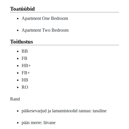
Toatüübid
Apartment One Bedroom
Apartment Two Bedroom
Toitlustus
BB
FB
HB+
FB+
HB
RO
Rand
päikesevarjud ja lamamistoolid rannas: tasuline
pääs merre: liivane