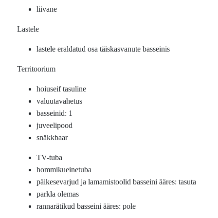
liivane
Lastele
lastele eraldatud osa täiskasvanute basseinis
Territoorium
hoiuseif tasuline
valuutavahetus
basseinid: 1
juveelipood
snäkkbaar
TV-tuba
hommikueinetuba
päikesevarjud ja lamamistoolid basseini ääres: tasuta
parkla olemas
rannarätikud basseini ääres: pole