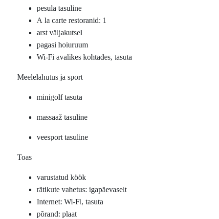
pesula tasuline
A la carte restoranid: 1
arst väljakutsel
pagasi hoiuruum
Wi-Fi avalikes kohtades, tasuta
Meelelahutus ja sport
minigolf tasuta
massaaž tasuline
veesport tasuline
Toas
varustatud köök
rätikute vahetus: igapäevaselt
Internet: Wi-Fi, tasuta
põrand: plaat