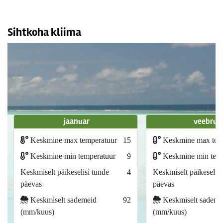
Sihtkoha kliima
jaanuar
veebrua
Keskmine max temperatuur
15
Keskmine max tem
Keskmine min temperatuur
9
Keskmine min temp
Keskmiselt päikeselisi tunde
4
Keskmiselt päikeselisi
päevas
päevas
Keskmiselt sademeid
92
Keskmiselt sademe
(mm/kuus)
(mm/kuus)