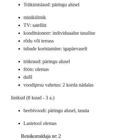
Triikimislaud: päringu alusel
minikülmik
TV: satelliit
konditsioneer: individuaalne tasuline
rõdu või terrass
tubade koristamine: igapäevaselt
triikraud: päringu alusel
föön: olemas
dušš
voodipesu vahetus: 2 korda nädalas
Imikud (8 kuud - 3 a.)
beebivoodi: päringu alusel, tasuta
Lastetool olemas
Reisikorraldaja nr: 2