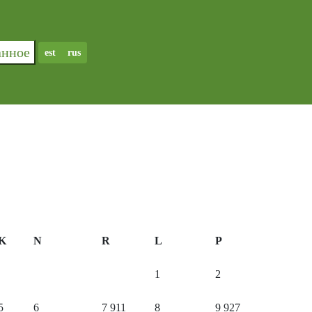
ранное
est
rus
K
N
R
L
P
1
2
5
6
7
911
8
9
927