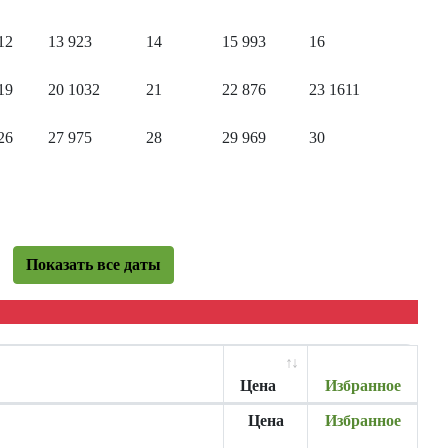
12
13
923
14
15
993
16
19
20
1032
21
22
876
23
1611
26
27
975
28
29
969
30
Показать все даты
Цена
Избранное
Цена
Избранное