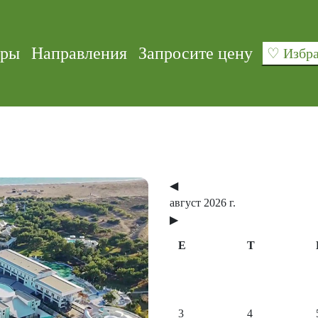
уры
Направления
Запросите цену
♡ Изб
◀
август 2026 г.
▶
E
T
Next
3
4