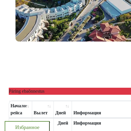
Päring ebaõnnestus
Начало
рейса
Вылет
Дней
Информация
Начало
Вылет
Дней
Информация
Избранное
рейса