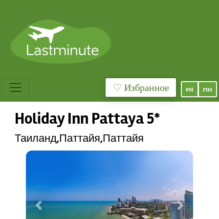
♡ Избранное
est
rus
Holiday Inn Pattaya 5*
Таиланд,Паттайя,Паттайя
Previous
Next