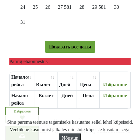
24
25
26
27
581
28
29
581
30
31
Показать все даты
Päring ebaõnnestus
Начало
рейса
Вылет
Дней
Цена
Избранное
Начало
Вылет
Дней
Цена
Избранное
рейса
Избранное
Карта сайта
Sinu parema teenuse tagamiseks kasutame sellel lehel küpsiseid.
Veebilehe kasutamist jätkates nõustute küpsiste kasutamisega.
Lastminute.ee - Лучший сайт путешествий в
Запросите цену
Nõustun