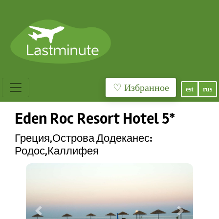
♡ Избранное
est
rus
Eden Roc Resort Hotel 5*
Греция,Острова Додеканес:
Родос,Каллифея
Previous
Next