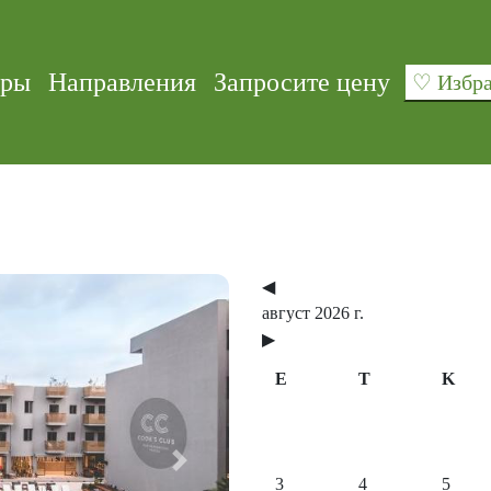
уры
Направления
Запросите цену
♡ Изб
◀
август 2026 г.
▶
E
T
K
Next
3
4
5