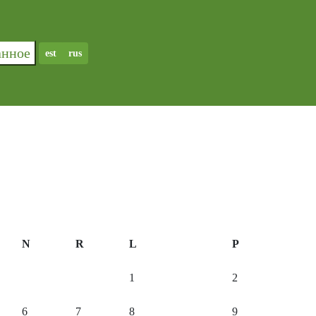
ранное
est
rus
N
R
L
P
1
2
6
7
8
9