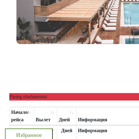
Päring ebaõnnestus
Начало
рейса
Вылет
Дней
Информация
Начало
Вылет
Дней
Информация
Избранное
рейса