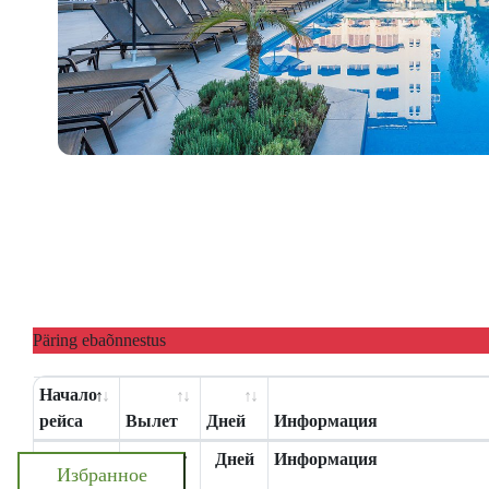
Päring ebaõnnestus
Начало
рейса
Вылет
Дней
Информация
Начало
Вылет
Дней
Информация
Избранное
рейса