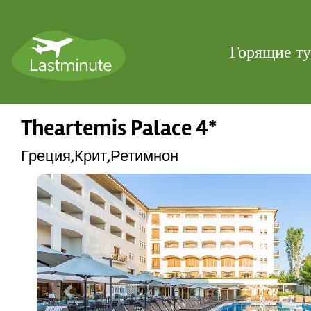
Горящие т
Theartemis Palace 4*
Греция,Крит,Ретимнон
Previous