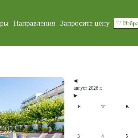
уры
Направления
Запросите цену
♡ Изб
◀
август 2026 г.
▶
E
T
K
Next
3
4
5