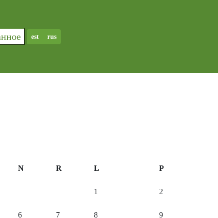
ранное
est
rus
N
R
L
P
1
2
6
7
8
9