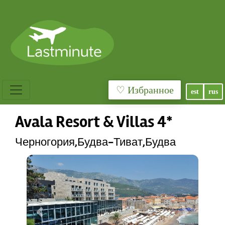
♡ Избранное
est
rus
Avala Resort & Villas 4*
Черногория,Будва-Тиват,Будва
Previous
Next