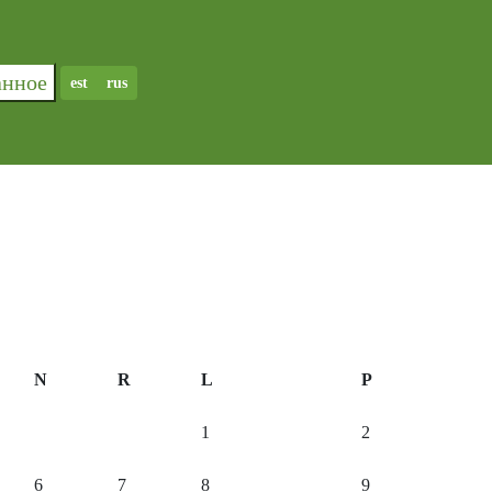
ранное
est
rus
N
R
L
P
1
2
6
7
8
9