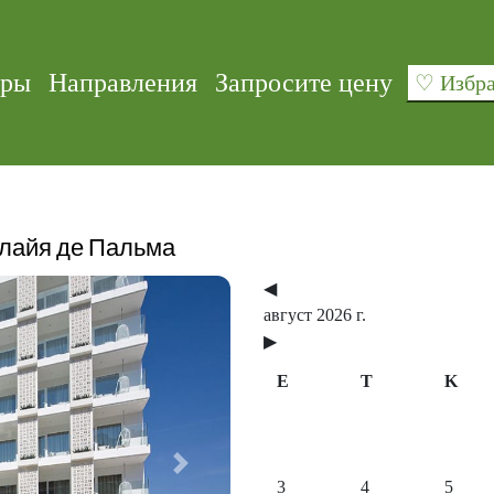
уры
Направления
Запросите цену
♡ Изб
Плайя де Пальма
◀
август 2026 г.
▶
E
T
K
Next
3
4
5