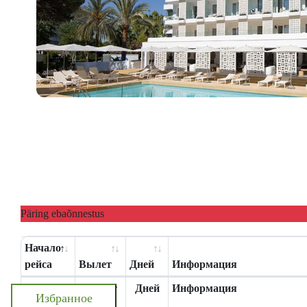
Päring ebaõnnestus
Начало
рейса
Вылет
Дней
Информация
Начало
Вылет
Дней
Информация
Избранное
рейса