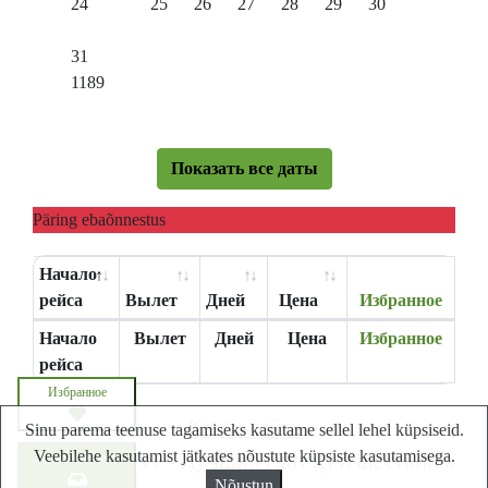
24
25
26
27
28
29
30
31
1189
Показать все даты
Päring ebaõnnestus
Начало
рейса
Вылет
Дней
Цена
Избранное
Начало
Вылет
Дней
Цена
Избранное
рейса
Избранное
Карта сайта
Sinu parema teenuse tagamiseks kasutame sellel lehel küpsiseid.
Veebilehe kasutamist jätkates nõustute küpsiste kasutamisega.
Lastminute.ee - Лучший сайт путешествий в
Запросите цену
Nõustun