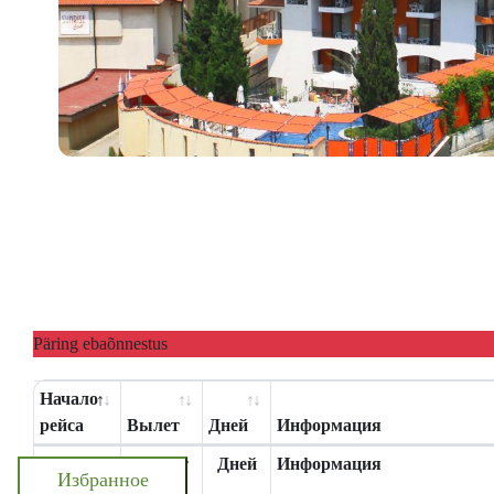
Päring ebaõnnestus
Начало
рейса
Вылет
Дней
Информация
Начало
Вылет
Дней
Информация
Избранное
рейса