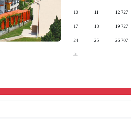
10
11
12
727
17
18
19
727
24
25
26
707
31