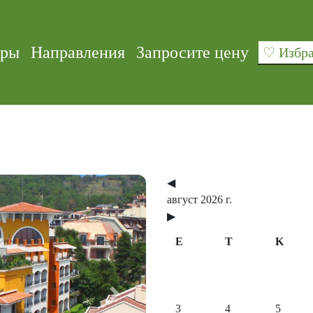
уры
Направления
Запросите цену
♡ Изб
◀
август 2026 г.
▶
E
T
K
Next
3
4
5