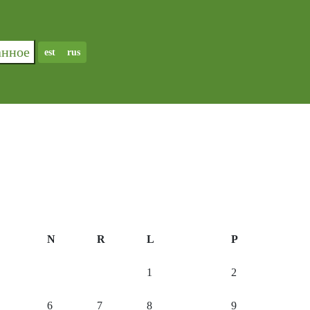
ранное
est
rus
N
R
L
P
1
2
6
7
8
9