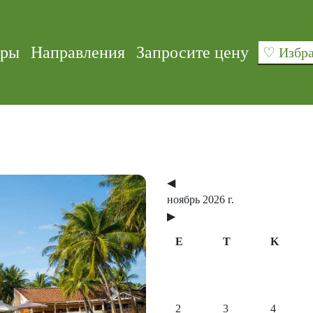
уры
Направления
Запросите цену
♡ Изб
◀
ноябрь 2026 г.
▶
E
T
K
Next
2
3
4