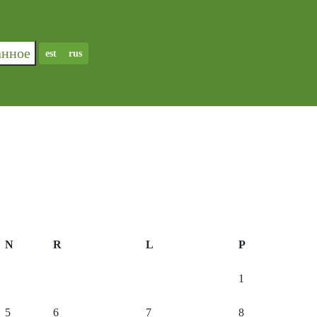
ранное
est
rus
N
R
L
P
1
5
6
7
8