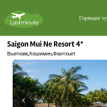
Горящие т
Saigon Mui Ne Resort 4*
Вьетнам,Хошимин,Фантхьет
Previous