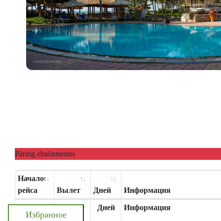
Päring ebaõnnestus
Начало
рейса
Вылет
Дней
Информация
Начало
Вылет
Дней
Информация
Избранное
рейса