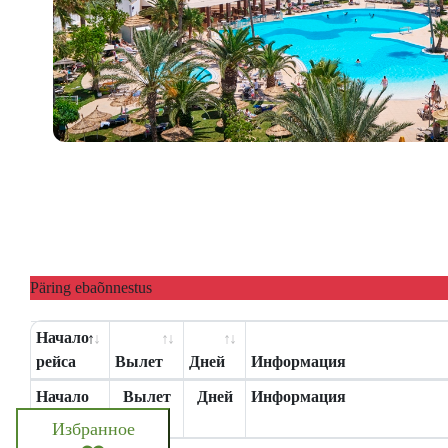
Päring ebaõnnestus
Начало
рейса
Вылет
Дней
Информация
Начало
Вылет
Дней
Информация
рейса
Избранное