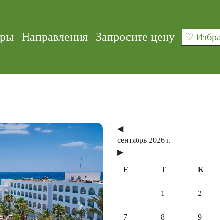
уры
Направления
Запросите цену
♡ Изб
◀
сентябрь 2026 г.
▶
E
T
K
1
2
Next
7
8
9