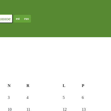
ранное
est
rus
N
R
L
P
3
4
5
6
10
11
12
13