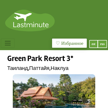
♡ Избранное
est
rus
Green Park Resort 3*
Таиланд,Паттайя,Наклуа
Previous
Next