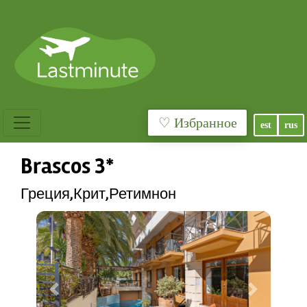
♡ Избранное
est
rus
Brascos 3*
Греция,Крит,Ретимнон
Previous
Next