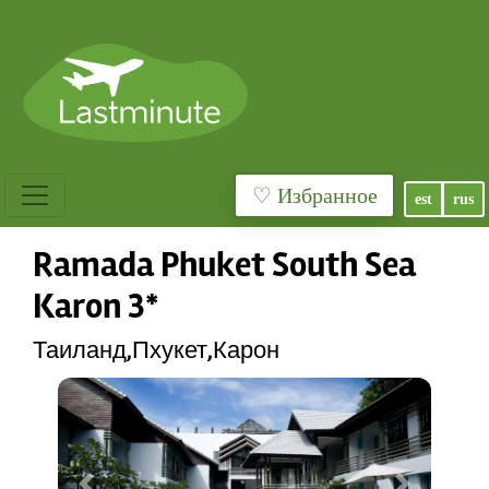
♡ Избранное
est
rus
Ramada Phuket South Sea
Karon 3*
Таиланд,Пхукет,Карон