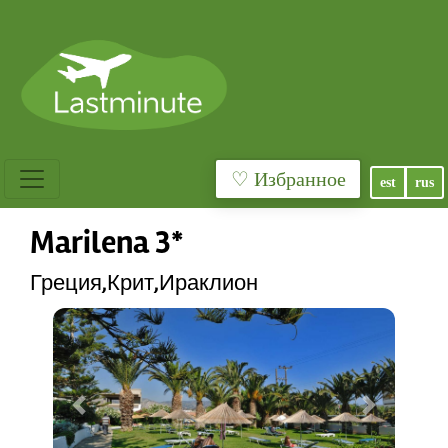
♡ Избранное
est
rus
Marilena 3*
Греция,Крит,Ираклион
Previous
Next