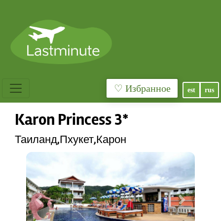
♡ Избранное
est
rus
Karon Princess 3*
Таиланд,Пхукет,Карон
Previous
Next