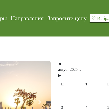
уры
Направления
Запросите цену
♡ Изб
◀
август 2026 г.
▶
E
T
Next
3
4