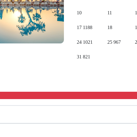
10
11
17
1188
18
24
1021
25
967
31
821