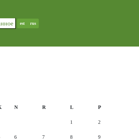
ранное
est
rus
K
N
R
L
P
1
2
5
6
7
8
9