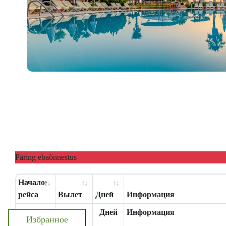
Päring ebaõnnestus
Начало
рейса
Вылет
Дней
Информация
Начало
Вылет
Дней
Информация
Избранное
рейса