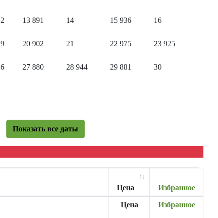
12
13
891
14
15
936
16
19
20
902
21
22
975
23
925
26
27
880
28
944
29
881
30
Показать все даты
Цена
Избранное
Цена
Избранное