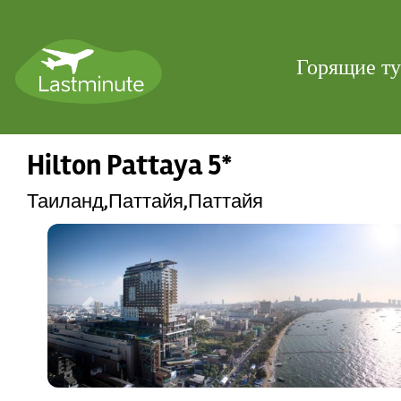
Горящие т
Hilton Pattaya 5*
Таиланд,Паттайя,Паттайя
Previous