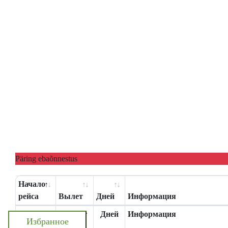
Päring ebaõnnestus
Начало
рейса
Вылет
Дней
Информация
Начало
Вылет
Дней
Информация
Избранное
рейса