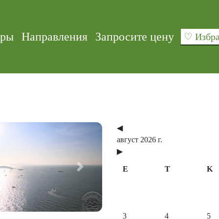
уры
Направления
Запросите цену
♡ Изб
◀
август 2026 г.
▶
E
T
K
Next
3
4
5