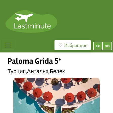
♡ Избранное
est
rus
Paloma Grida 5*
Турция,Анталья,Белек
Previous
Next