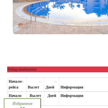
Päring ebaõnnestus
Начало
рейса
Вылет
Дней
Информация
Начало
Вылет
Дней
Информация
рейса
Избранное