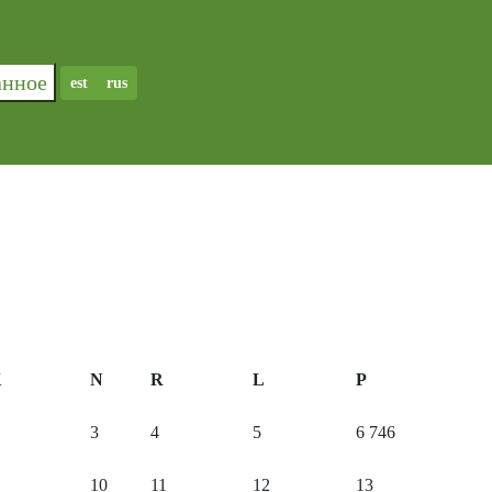
ранное
est
rus
K
N
R
L
P
3
4
5
6
746
10
11
12
13