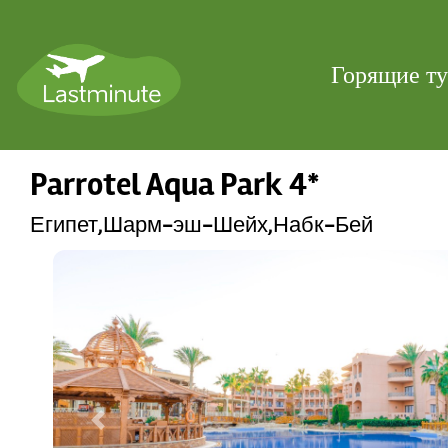
Горящие т
Parrotel Aqua Park 4*
Египет,Шарм-эш-Шейх,Набк-Бей
Previous