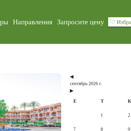
уры
Направления
Запросите цену
♡ Изб
◀
сентябрь 2026 г.
▶
E
T
1
2
Next
7
8
9