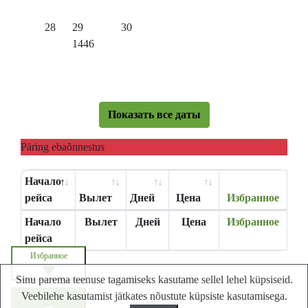
28
29
30
1446
Показать все даты
Päring ebaõnnestus
Начало
рейса
Вылет
Дней
Цена
Избранное
Начало
Вылет
Дней
Цена
Избранное
рейса
Избранное
Карта сайта
Sinu parema teenuse tagamiseks kasutame sellel lehel küpsiseid.
Veebilehe kasutamist jätkates nõustute küpsiste kasutamisega.
Lastminute.ee - Лучший сайт путешествий в
Запросите цену