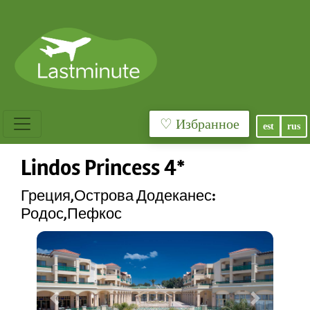
♡ Избранное
est
rus
Lindos Princess 4*
Греция,Острова Додеканес:
Родос,Пефкос
Previous
Next