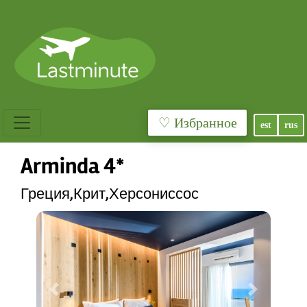
♡ Избранное
est
rus
Arminda 4*
Греция,Крит,Херсониссос
Previous
Next