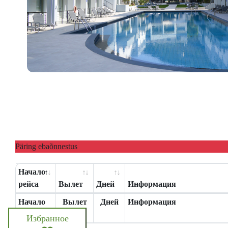
Päring ebaõnnestus
Начало
рейса
Вылет
Дней
Информация
Начало
Вылет
Дней
Информация
рейса
Избранное