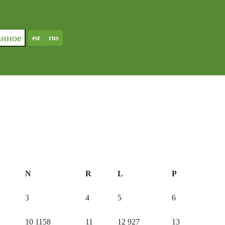
ранное
est
rus
N
R
L
P
3
4
5
6
10
1158
11
12
927
13