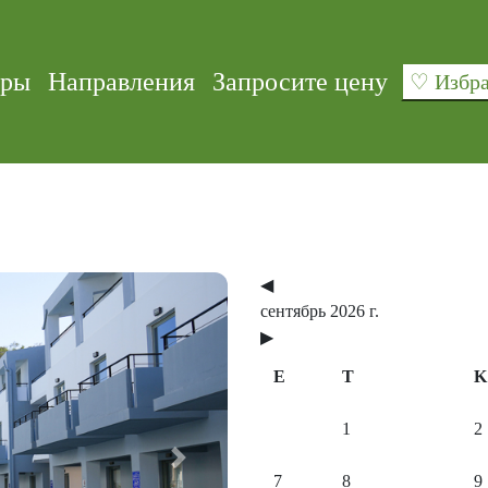
уры
Направления
Запросите цену
♡ Изб
◀
сентябрь 2026 г.
▶
E
T
K
1
2
Next
7
8
9