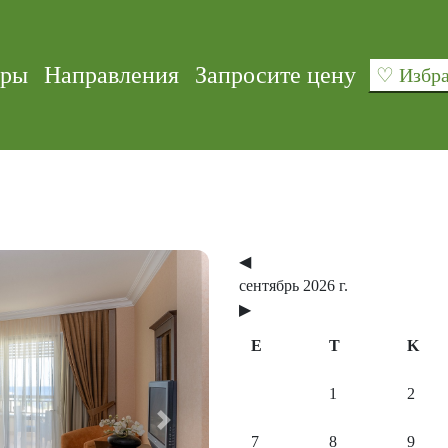
уры
Направления
Запросите цену
♡ Изб
◀
сентябрь 2026 г.
▶
E
T
K
1
2
Next
7
8
9