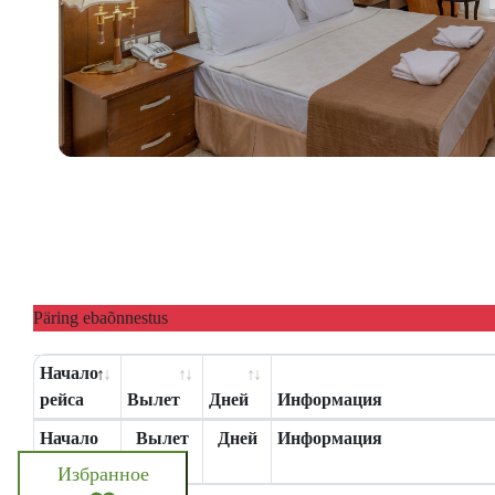
Päring ebaõnnestus
Начало
рейса
Вылет
Дней
Информация
Начало
Вылет
Дней
Информация
рейса
Избранное