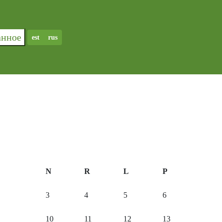
ранное
est
rus
N
R
L
P
3
4
5
6
10
11
12
13