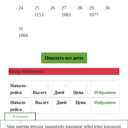
24
25
26
27
28
29
30
1153
1083
1077
31
1004
Показать все даты
Päring ebaõnnestus
Начало
рейса
Вылет
Дней
Цена
Избранное
Начало
Вылет
Дней
Цена
Избранное
рейса
Избранное
Карта сайта
Sinu parema teenuse tagamiseks kasutame sellel lehel küpsiseid.