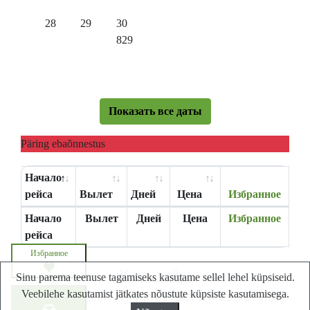
28
29
30
829
Показать все даты
Päring ebaõnnestus
Начало
рейса
Вылет
Дней
Цена
Избранное
Начало
Вылет
Дней
Цена
Избранное
рейса
Избранное
Карта сайта
Sinu parema teenuse tagamiseks kasutame sellel lehel küpsiseid.
Veebilehe kasutamist jätkates nõustute küpsiste kasutamisega.
Lastminute.ee - Лучший сайт путешествий в
Запросите цену