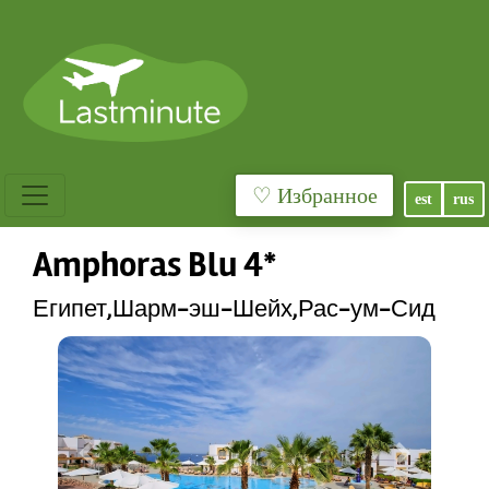
♡ Избранное
est
rus
Amphoras Blu 4*
Египет,Шарм-эш-Шейх,Рас-ум-Сид
Previous
Next