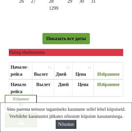
26
27
28
29
30
31
1299
Показать все даты
Päring ebaõnnestus
Начало
рейса
Вылет
Дней
Цена
Избранное
Начало
Вылет
Дней
Цена
Избранное
рейса
Избранное
Карта сайта
Sinu parema teenuse tagamiseks kasutame sellel lehel küpsiseid.
Veebilehe kasutamist jätkates nõustute küpsiste kasutamisega.
Lastminute.ee - Лучший сайт путешествий в
Запросите цену
Nõustun
Эстонии