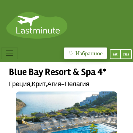
♡ Избранное
est
rus
Blue Bay Resort & Spa 4*
Греция,Крит,Агия-Пелагия
Previous
Next