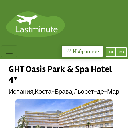
♡ Избранное
est
rus
GHT Oasis Park & Spa Hotel
4*
Испания,Коста-Брава,Льорет-де-Мар