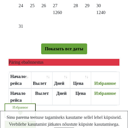
24
25
26
27
28
29
30
1260
1240
31
Показать все даты
Päring ebaõnnestus
Начало
рейса
Вылет
Дней
Цена
Избранное
Начало
Вылет
Дней
Цена
Избранное
рейса
Избранное
Карта сайта
Sinu parema teenuse tagamiseks kasutame sellel lehel küpsiseid.
Veebilehe kasutamist jätkates nõustute küpsiste kasutamisega.
Lastminute.ee - Лучший сайт путешествий в
Запросите цену