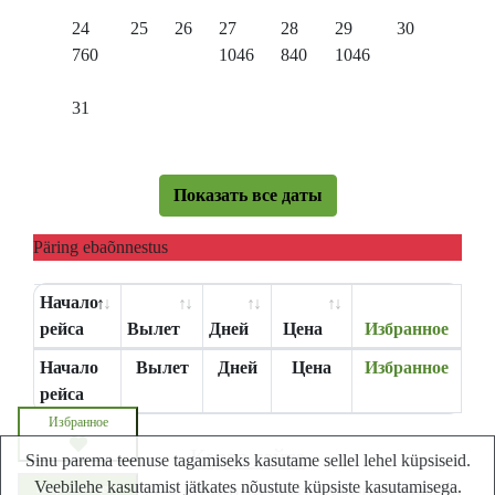
24
25
26
27
28
29
30
760
1046
840
1046
31
Показать все даты
Päring ebaõnnestus
Начало
рейса
Вылет
Дней
Цена
Избранное
Начало
Вылет
Дней
Цена
Избранное
рейса
Избранное
Карта сайта
Sinu parema teenuse tagamiseks kasutame sellel lehel küpsiseid.
Veebilehe kasutamist jätkates nõustute küpsiste kasutamisega.
Lastminute.ee - Лучший сайт путешествий в
Запросите цену