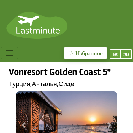
♡ Избранное
est
rus
Vonresort Golden Coast 5*
Турция,Анталья,Сиде
Previous
Next