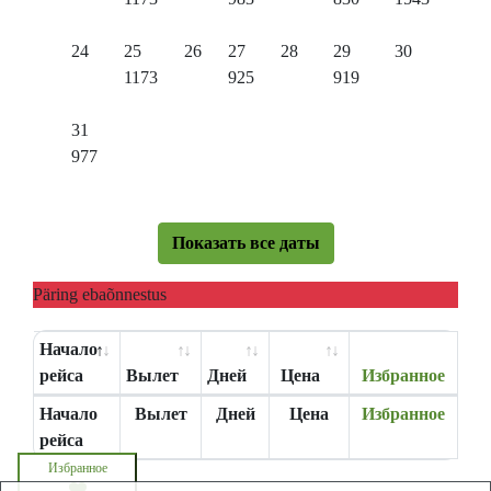
24
25
26
27
28
29
30
1173
925
919
31
977
Показать все даты
Päring ebaõnnestus
Начало
рейса
Вылет
Дней
Цена
Избранное
Начало
Вылет
Дней
Цена
Избранное
рейса
Избранное