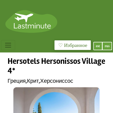
♡ Избранное
est
rus
Hersotels Hersonissos Village
4*
Греция,Крит,Херсониссос