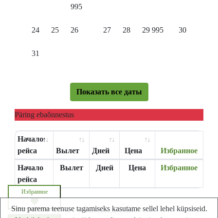
995
24
25
26
27
28
29
995
30
31
Показать все даты
Päring ebaõnnestus
Начало
рейса
Вылет
Дней
Цена
Избранное
Начало
Вылет
Дней
Цена
Избранное
рейса
Избранное
Карта сайта
Sinu parema teenuse tagamiseks kasutame sellel lehel küpsiseid.