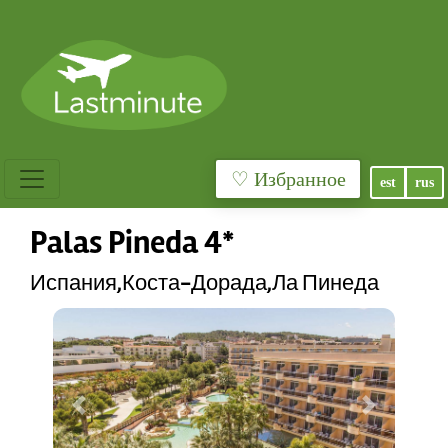
♡ Избранное
est
rus
Palas Pineda 4*
Испания,Коста-Дорада,Ла Пинеда
Previous
Next