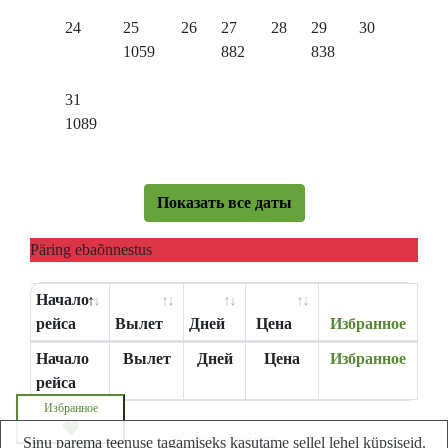
24
25
26
27
28
29
30
1059
882
838
31
1089
Показать все даты
Päring ebaõnnestus
Начало
рейса
Вылет
Дней
Цена
Избранное
Начало
Вылет
Дней
Цена
Избранное
рейса
Избранное
Карта сайта
Sinu parema teenuse tagamiseks kasutame sellel lehel küpsiseid.