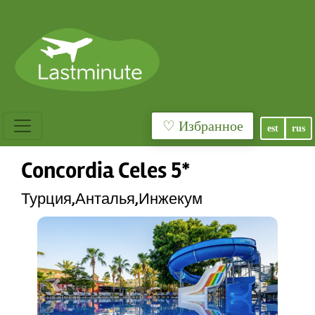
♡ Избранное
est
rus
Concordia Celes 5*
Турция,Анталья,Инжекум
Previous
Next