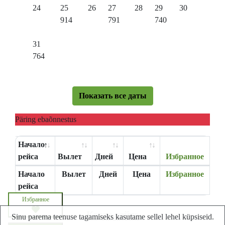
24
25
26
27
28
29
30
914
791
740
31
764
Показать все даты
Päring ebaõnnestus
Начало
рейса
Вылет
Дней
Цена
Избранное
Начало
Вылет
Дней
Цена
Избранное
рейса
Избранное
Карта сайта
Sinu parema teenuse tagamiseks kasutame sellel lehel küpsiseid.