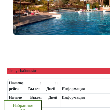
Päring ebaõnnestus
Начало
рейса
Вылет
Дней
Информация
Начало
Вылет
Дней
Информация
рейса
Избранное