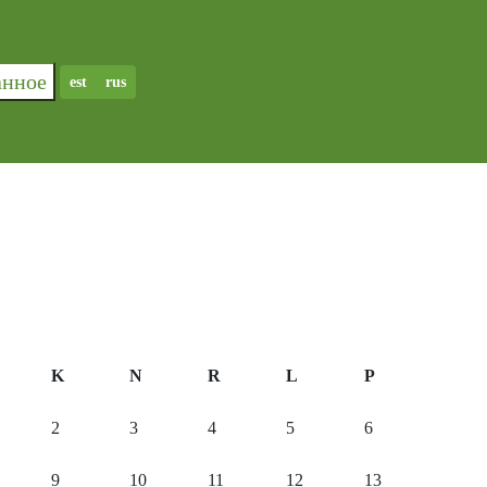
ранное
est
rus
K
N
R
L
P
2
3
4
5
6
9
10
11
12
13