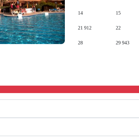
14
15
21
912
22
28
29
943