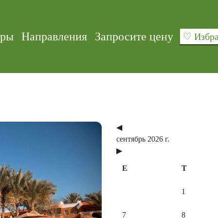
уры
Направления
Запросите цену
♡ Изб
◀
сентябрь 2026 г.
▶
E
T
1
Next
7
8