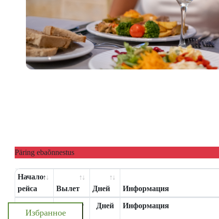
Päring ebaõnnestus
Начало
рейса
Вылет
Дней
Информация
Начало
Вылет
Дней
Информация
Избранное
рейса