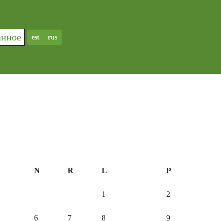
ранное
est
rus
N
R
L
P
1
2
6
7
8
9