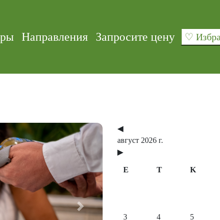
уры
Направления
Запросите цену
♡ Изб
◀
август 2026 г.
▶
E
T
K
Next
3
4
5