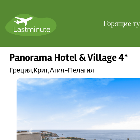
Горящие т
Panorama Hotel & Village 4*
Греция,Крит,Агия-Пелагия
Previous