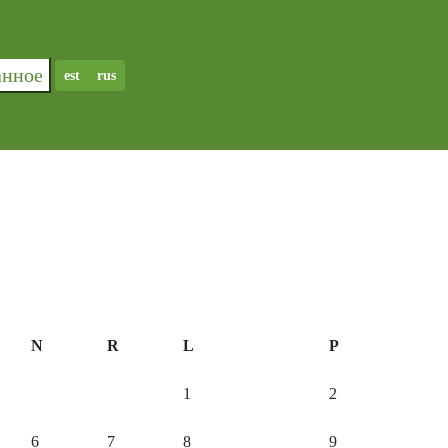
ранное
est
rus
N
R
L
P
1
2
6
7
8
9