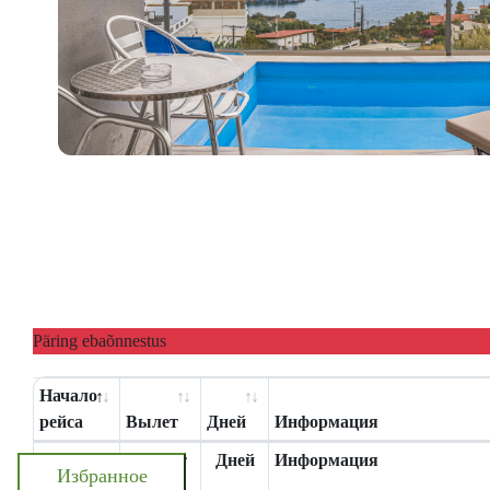
Päring ebaõnnestus
Начало
рейса
Вылет
Дней
Информация
Начало
Вылет
Дней
Информация
Избранное
рейса