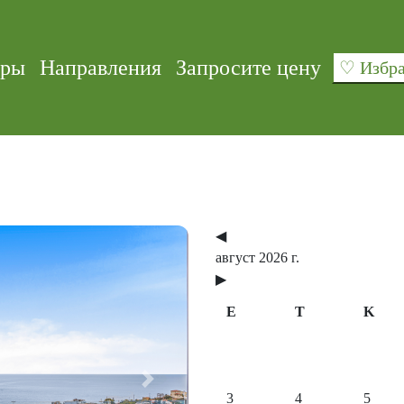
уры
Направления
Запросите цену
♡ Изб
◀
август 2026 г.
▶
E
T
K
Next
3
4
5